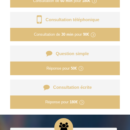
Consultation de
60 min
pour
180€
Consultation téléphonique
Consultation de
30 min
pour
90€
Question simple
Réponse pour
50€
Consultation écrite
Réponse pour
180€