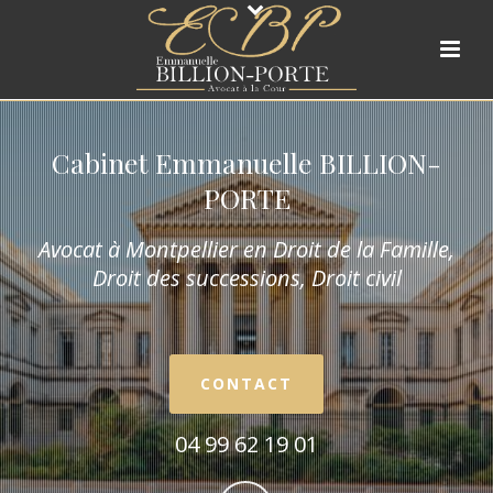
Cabinet Emmanuelle BILLION-
PORTE
Avocat à Montpellier en Droit de la Fam
ille,
Droit des successions, Droit civil
CONTACT
04 99 62 19 01