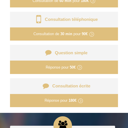
Consultation de
60 min
pour
180€
Consultation téléphonique
Consultation de
30 min
pour
90€
Question simple
Réponse pour
50€
Consultation écrite
Réponse pour
180€