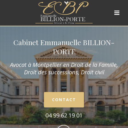
Cabinet Emmanuelle BILLION-
PORTE
Avocat à Montpellier en Droit de la Fam
ille,
Droit des successions, Droit civil
CONTACT
04 99 62 19 01