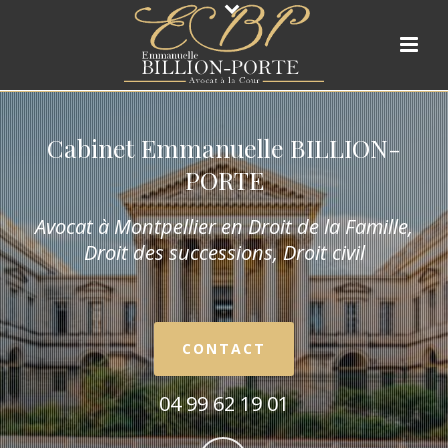
Cabinet Emmanuelle BILLION-
PORTE
Avocat à Montpellier en Droit de la Fam
ille,
Droit des successions, Droit civil
CONTACT
04 99 62 19 01