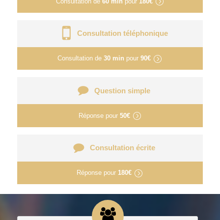
Consultation de
60 min
pour
180€
Consultation téléphonique
Consultation de
30 min
pour
90€
Question simple
Réponse pour
50€
Consultation écrite
Réponse pour
180€