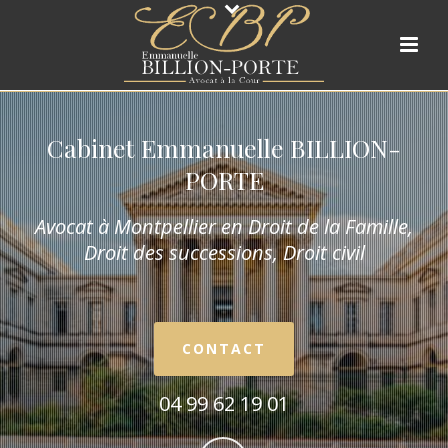
Cabinet Emmanuelle BILLION-
PORTE
Avocat à Montpellier en Droit de la Fam
ille,
Droit des successions, Droit civil
CONTACT
04 99 62 19 01