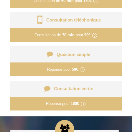
Consultation de
60 min
pour
180€
Consultation téléphonique
Consultation de
30 min
pour
90€
Question simple
Réponse pour
50€
Consultation écrite
Réponse pour
180€