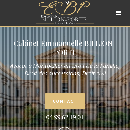
Cabinet Emmanuelle BILLION-
PORTE
Avocat à Montpellier en Droit de la Fam
ille,
Droit des successions, Droit civil
CONTACT
04 99 62 19 01