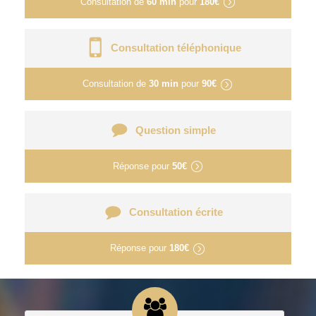
Consultation de
60 min
pour
180€
Consultation téléphonique
Consultation de
30 min
pour
90€
Question simple
Réponse pour
50€
Consultation écrite
Réponse pour
180€