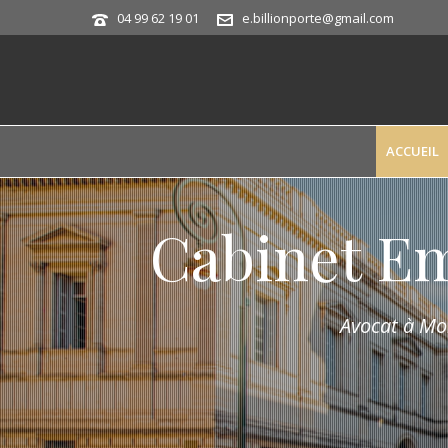
04 99 62 19 01
e.billionporte@gmail.com
ACCUEIL
Cabinet E
Avocat à Mon