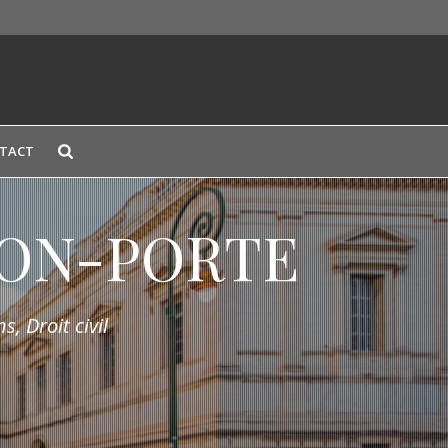
TACT
LION-PORTE
s, Droit civil