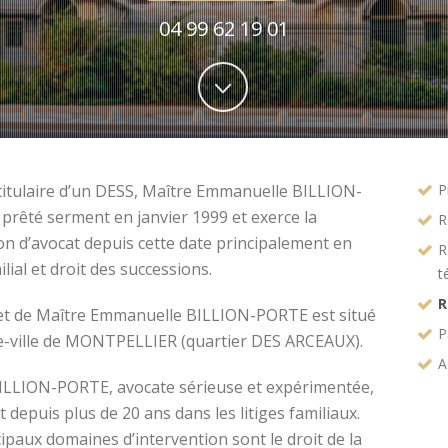
04 99 62 19 01
titulaire d’un DESS, Maître Emmanuelle BILLION-
P
prêté serment en janvier 1999 et exerce la
R
on d’avocat depuis cette date principalement en
R
ilial et droit des successions.
t
R
et de Maître Emmanuelle BILLION-PORTE est situé
P
e-ville de MONTPELLIER (quartier DES ARCEAUX).
A
ILLION-PORTE, avocate sérieuse et expérimentée,
t depuis plus de 20 ans dans les litiges familiaux.
ipaux domaines d’intervention sont le droit de la