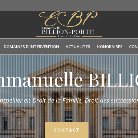
DOMAINES D’INTERVENTION
ACTUALITES
HONORAIRES
CON
mmanuelle BIL
tpellier en Droit de la Fam
ille,
Droit des succession
CONTACT