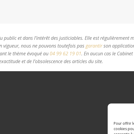
 public et dans l’intérêt des justiciables. Elle est régulièrement 
en vigueur, nous ne pouvons toutefois pas
garantir
son application
nant le thème évoqué au
04 99 62 19 01
.
En aucun cas le Cabinet
xactitude et de l’obsolescence des articles du site.
avocat divorc
Pour offrir 
cookies pou