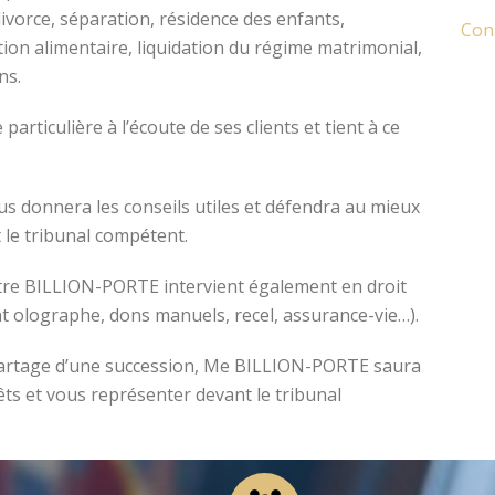
divorce, séparation, résidence des enfants,
Cons
tion alimentaire, liquidation du régime matrimonial,
ons.
avocat divorce montpellier
ticulière à l’écoute de ses clients et tient à ce
s donnera les conseils utiles et défendra au mieux
 le tribunal compétent.
ître BILLION-PORTE intervient également en droit
nt olographe, dons manuels, recel, assurance-vie…).
e partage d’une succession, Me BILLION-PORTE saura
êts et vous représenter devant le tribunal