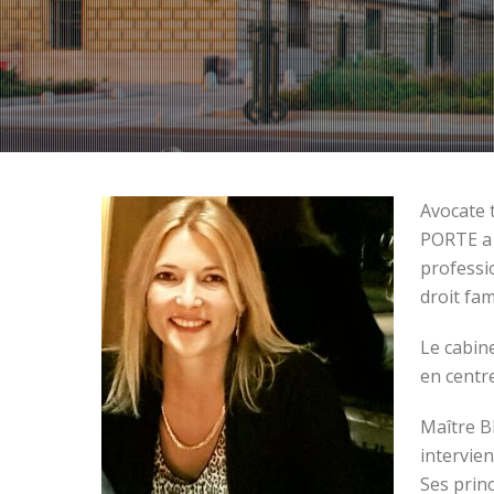
Avocate 
PORTE a 
professi
droit fam
Le cabin
en centr
Maître B
intervien
Ses princ