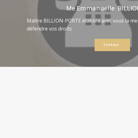
Me Emmanuelle BILLIO
Maître BILLION-PORTE établira avec vous la mei
défendre vos droits
Contact