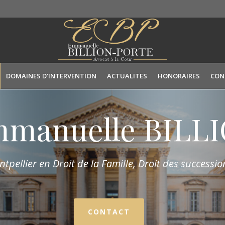
DOMAINES D’INTERVENTION
ACTUALITES
HONORAIRES
CON
mmanuelle BIL
tpellier en Droit de la Fam
ille,
Droit des succession
CONTACT