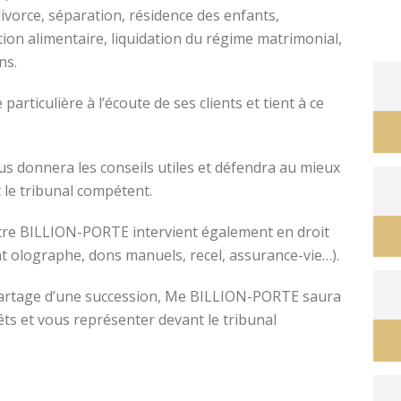
divorce, séparation, résidence des enfants,
tion alimentaire, liquidation du régime matrimonial,
ons.
avocat divorce montpellier
ticulière à l’écoute de ses clients et tient à ce
s donnera les conseils utiles et défendra au mieux
 le tribunal compétent.
ître BILLION-PORTE intervient également en droit
nt olographe, dons manuels, recel, assurance-vie…).
e partage d’une succession, Me BILLION-PORTE saura
êts et vous représenter devant le tribunal