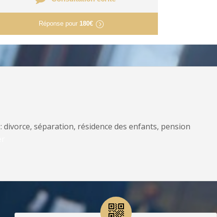
Réponse pour
180€
: divorce, séparation, résidence des enfants, pension
er