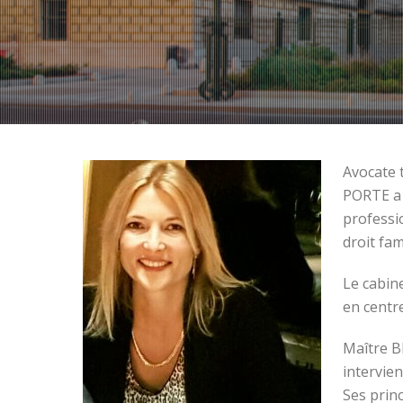
Avocate 
PORTE a 
professi
droit fam
Le cabin
en centr
Maître B
intervien
Ses princ