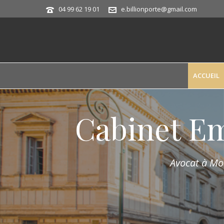
04 99 62 19 01
e.billionporte@gmail.com
ACCUEIL
Cabinet E
Avocat à Mon