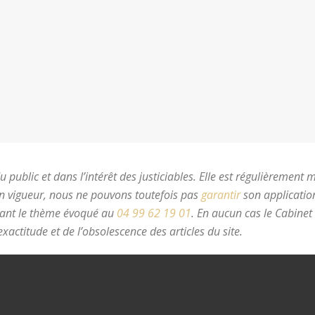
 public et dans l’intérêt des justiciables. Elle est régulièrement 
en vigueur, nous ne pouvons toutefois pas
garantir
son application
nant le thème évoqué au
04 99 62 19 01
.
En aucun cas le Cabinet
xactitude et de l’obsolescence des articles du site.
avocat divorc