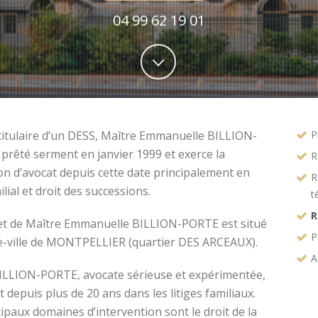
04 99 62 19 01
titulaire d’un DESS, Maître Emmanuelle BILLION-
P
prêté serment en janvier 1999 et exerce la
R
on d’avocat depuis cette date principalement en
R
ilial et droit des successions.
t
R
et de Maître Emmanuelle BILLION-PORTE est situé
P
e-ville de MONTPELLIER (quartier DES ARCEAUX).
A
ILLION-PORTE, avocate sérieuse et expérimentée,
t depuis plus de 20 ans dans les litiges familiaux.
ipaux domaines d’intervention sont le droit de la