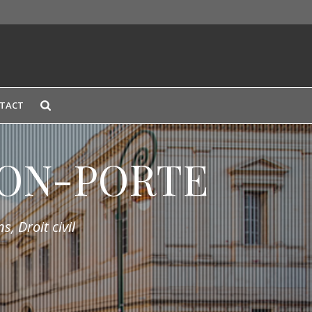
TACT
LION-PORTE
s, Droit civil