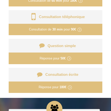
Consultation de
60 min
pour
180€
Consultation téléphonique
Consultation de
30 min
pour
90€
Question simple
Réponse pour
50€
Consultation écrite
Réponse pour
180€