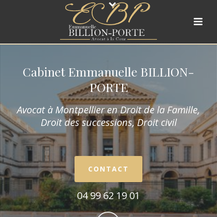
Cabinet Emmanuelle BILLION-
PORTE
Avocat à Montpellier en Droit de la Fam
ille,
Droit des successions, Droit civil
CONTACT
04 99 62 19 01