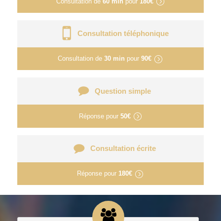
Consultation de
60 min
pour
180€
Consultation téléphonique
Consultation de
30 min
pour
90€
Question simple
Réponse pour
50€
Consultation écrite
Réponse pour
180€