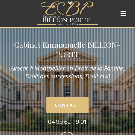
Cabinet Emmanuelle BILLION-
PORTE
Avocat à Montpellier en Droit de la Fam
ille,
Droit des successions, Droit civil
CONTACT
04 99 62 19 01