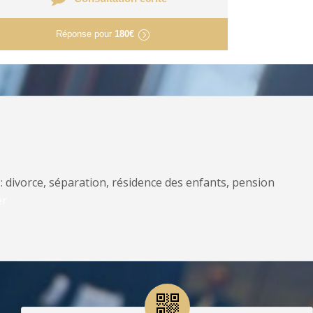
Réponse pour
180€
: divorce, séparation, résidence des enfants, pension
er