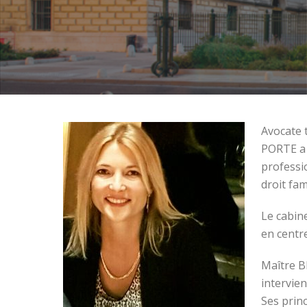
Avocate 
PORTE a 
professi
droit fam
Le cabin
en centr
Maître B
intervien
Ses princ