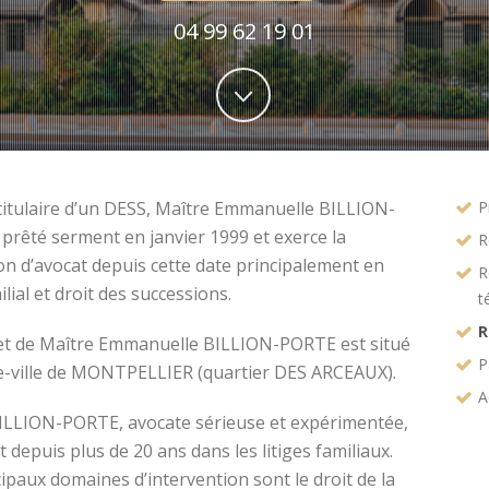
04 99 62 19 01
titulaire d’un DESS, Maître Emmanuelle BILLION-
P
prêté serment en janvier 1999 et exerce la
R
on d’avocat depuis cette date principalement en
R
ilial et droit des successions.
t
R
et de Maître Emmanuelle BILLION-PORTE est situé
P
e-ville de MONTPELLIER (quartier DES ARCEAUX).
A
ILLION-PORTE, avocate sérieuse et expérimentée,
t depuis plus de 20 ans dans les litiges familiaux.
ipaux domaines d’intervention sont le droit de la