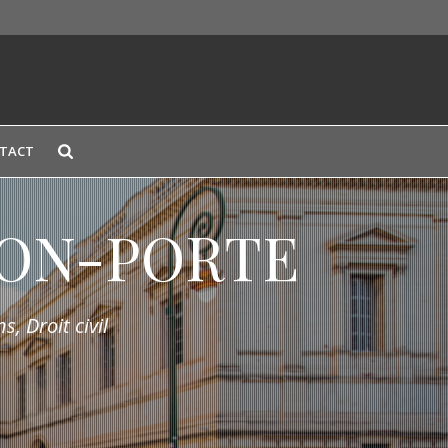
TACT
LION-PORTE
s, Droit civil