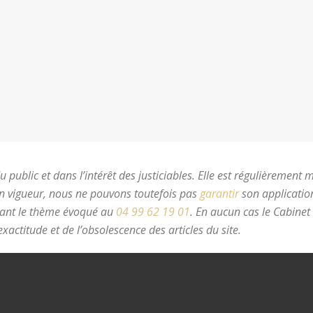
 public et dans l’intérêt des justiciables. Elle est régulièrement 
en vigueur, nous ne pouvons toutefois pas
garantir
son application
nant le thème évoqué au
04 99 62 19 01
.
En aucun cas le Cabinet
xactitude et de l’obsolescence des articles du site.
avocat divorc