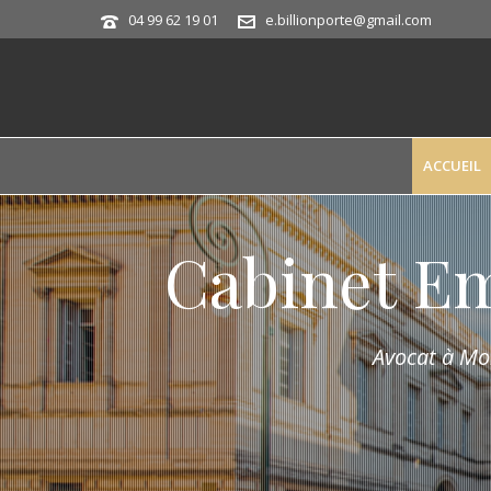
04 99 62 19 01
e.billionporte@gmail.com
ACCUEIL
Cabinet E
Avocat à Mon