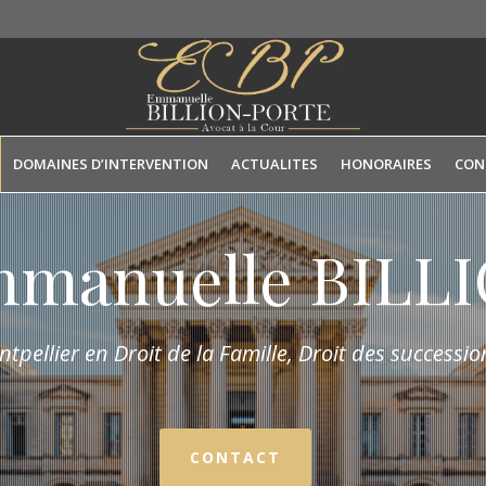
DOMAINES D’INTERVENTION
ACTUALITES
HONORAIRES
CON
mmanuelle BIL
tpellier en Droit de la Fam
ille,
Droit des succession
CONTACT