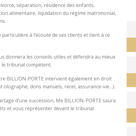
divorce, séparation, résidence des enfants,
tion alimentaire, liquidation du régime matrimonial,
ons.
avocat divorce montpellier
ticulière à l’écoute de ses clients et tient à ce
s donnera les conseils utiles et défendra au mieux
 le tribunal compétent.
ître BILLION-PORTE intervient également en droit
nt olographe, dons manuels, recel, assurance-vie…).
e partage d’une succession, Me BILLION-PORTE saura
êts et vous représenter devant le tribunal