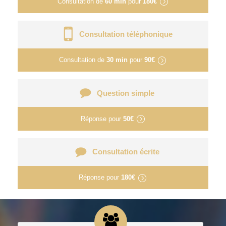
Consultation de
60 min
pour
180€
Consultation téléphonique
Consultation de
30 min
pour
90€
Question simple
Réponse pour
50€
Consultation écrite
Réponse pour
180€