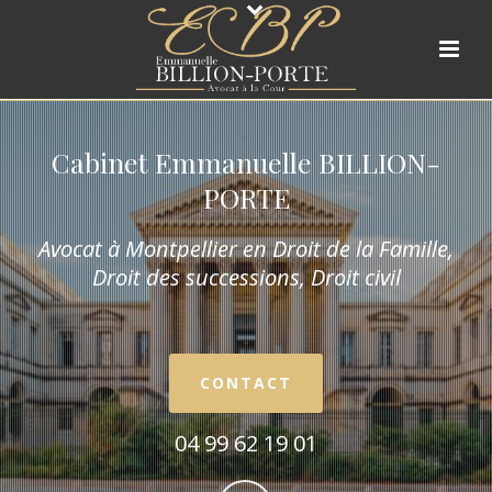
Cabinet Emmanuelle BILLION-
PORTE
Avocat à Montpellier en Droit de la Fam
ille,
Droit des successions, Droit civil
CONTACT
04 99 62 19 01