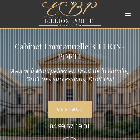
Cabinet Emmanuelle BILLION-
PORTE
Avocat à Montpellier en Droit de la Fam
ille,
Droit des successions, Droit civil
CONTACT
04 99 62 19 01