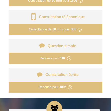
Consultation de
60 min
pour
180€
Consultation téléphonique
Consultation de
30 min
pour
90€
Question simple
Réponse pour
50€
Consultation écrite
Réponse pour
180€