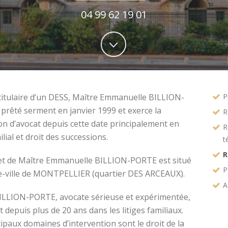
04 99 62 19 01
titulaire d’un DESS, Maître Emmanuelle BILLION-
P
prêté serment en janvier 1999 et exerce la
R
on d’avocat depuis cette date principalement en
R
ilial et droit des successions.
t
R
et de Maître Emmanuelle BILLION-PORTE est situé
P
e-ville de MONTPELLIER (quartier DES ARCEAUX).
A
ILLION-PORTE, avocate sérieuse et expérimentée,
t depuis plus de 20 ans dans les litiges familiaux.
ipaux domaines d’intervention sont le droit de la