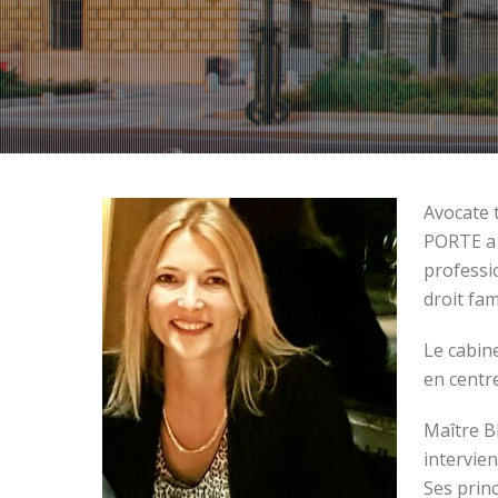
Avocate 
PORTE a 
professi
droit fam
Le cabin
en centr
Maître B
intervien
Ses princ