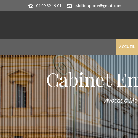
04 99 62 19 01
e.billionporte@gmail.com
ACCUEIL
Cabinet E
Avocat à Mon