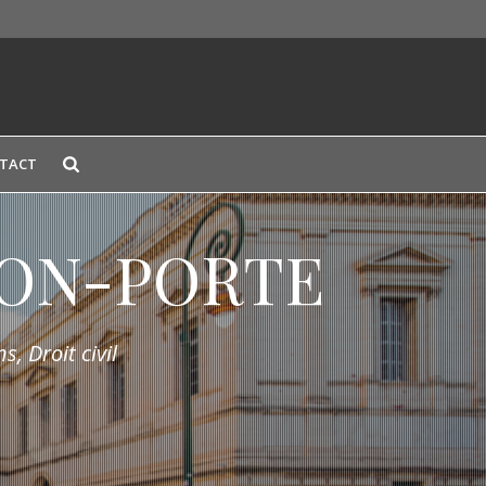
TACT
LION-PORTE
s, Droit civil