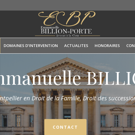
DOMAINES D’INTERVENTION
ACTUALITES
HONORAIRES
CON
mmanuelle BIL
tpellier en Droit de la Fam
ille,
Droit des succession
CONTACT