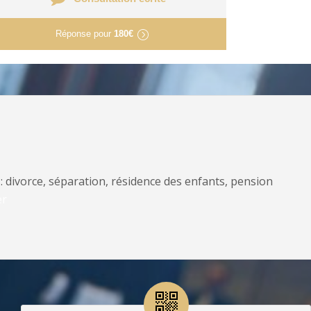
Réponse pour
180€
: divorce, séparation, résidence des enfants, pension
er