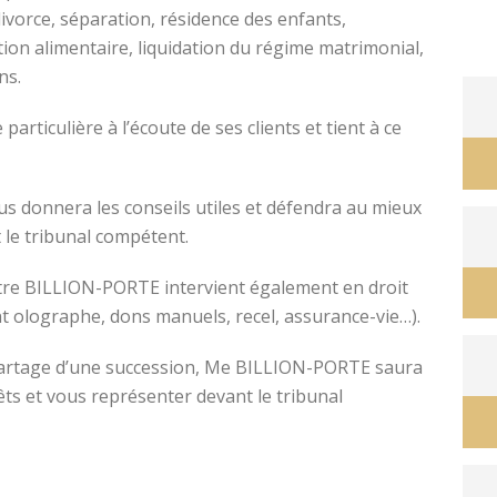
divorce, séparation, résidence des enfants,
tion alimentaire, liquidation du régime matrimonial,
ons.
avocat divorce montpellier
ticulière à l’écoute de ses clients et tient à ce
s donnera les conseils utiles et défendra au mieux
 le tribunal compétent.
ître BILLION-PORTE intervient également en droit
nt olographe, dons manuels, recel, assurance-vie…).
e partage d’une succession, Me BILLION-PORTE saura
êts et vous représenter devant le tribunal