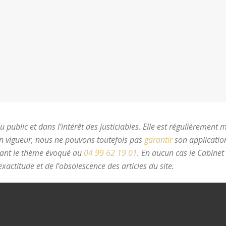
 public et dans l’intérêt des justiciables. Elle est régulièrement 
en vigueur, nous ne pouvons toutefois pas
garantir
son application
nant le thème évoqué au
04 99 62 19 01
.
En aucun cas le Cabinet
xactitude et de l’obsolescence des articles du site.
avocat divorc