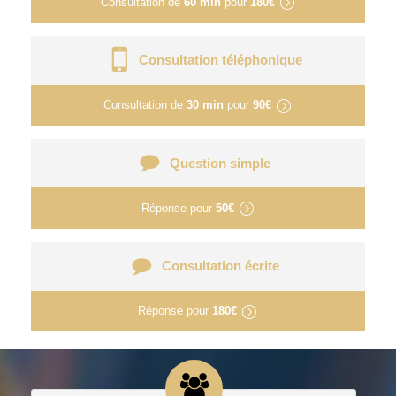
Consultation de
60 min
pour
180€
Consultation téléphonique
Consultation de
30 min
pour
90€
Question simple
Réponse pour
50€
Consultation écrite
Réponse pour
180€