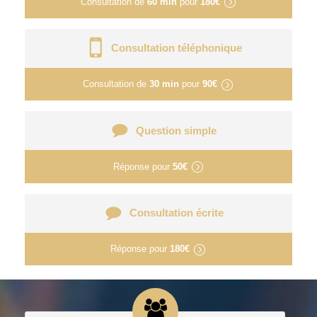
Consultation de
60 min
pour
180€
Consultation téléphonique
Consultation de
30 min
pour
90€
Question simple
Réponse pour
50€
Consultation écrite
Réponse pour
180€