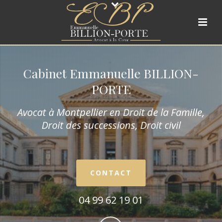
Cabinet Emmanuelle BILLION-
PORTE
Avocat à Montpellier en Droit de la Fam
ille,
Droit des successions, Droit civil
CONTACT
04 99 62 19 01