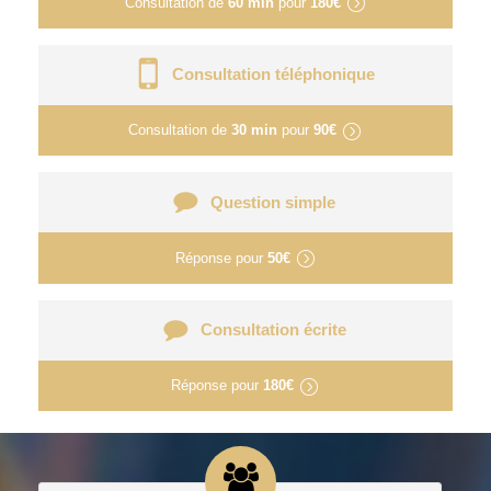
Consultation de
60 min
pour
180€
Consultation téléphonique
Consultation de
30 min
pour
90€
Question simple
Réponse pour
50€
Consultation écrite
Réponse pour
180€