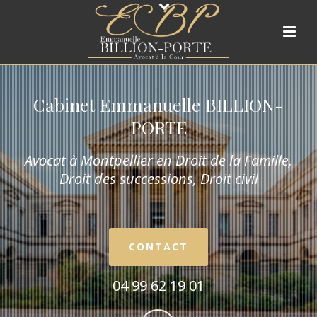
Cabinet Emmanuelle BILLION-
PORTE
Avocat à Montpellier en Droit de la Fam
ille,
Droit des successions, Droit civil
CONTACT
04 99 62 19 01