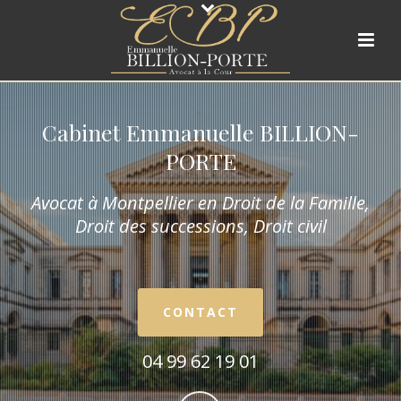
Cabinet Emmanuelle BILLION-
PORTE
Avocat à Montpellier en Droit de la Fam
ille,
Droit des successions, Droit civil
CONTACT
04 99 62 19 01