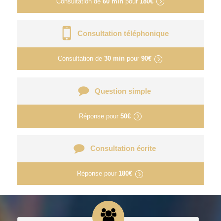
Consultation de
60 min
pour
180€
Consultation téléphonique
Consultation de
30 min
pour
90€
Question simple
Réponse pour
50€
Consultation écrite
Réponse pour
180€