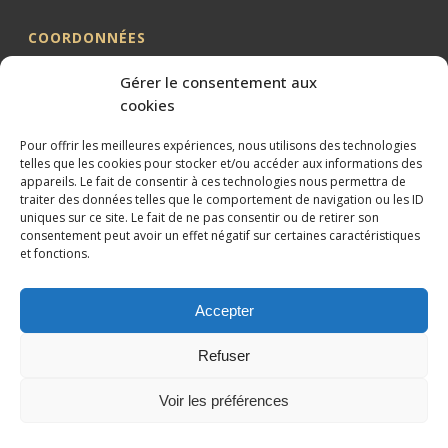
COORDONNÉES
Me BILLION-PORTE
Gérer le consentement aux
Cabinet BILLION-PORTE
cookies
1 Avenue de la Gaillarde
Pour offrir les meilleures expériences, nous utilisons des technologies
34000 MONTPELLIER
telles que les cookies pour stocker et/ou accéder aux informations des
appareils. Le fait de consentir à ces technologies nous permettra de
04 99 62 19 01
traiter des données telles que le comportement de navigation ou les ID
09 82 63 51 79
uniques sur ce site. Le fait de ne pas consentir ou de retirer son
consentement peut avoir un effet négatif sur certaines caractéristiques
et fonctions.
Accepter
Conception et référencement réalisés par
XtremWebSite
Site
Refuser
internet sans engagement.
Mentions légales
Voir les préférences
Plan du site