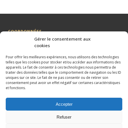
COORDONNÉES
Gérer le consentement aux
Me BILLION-PORTE
cookies
Cabinet BILLION-PORTE
Pour offrir les meilleures expériences, nous utilisons des technologies
1 Avenue de la Gaillarde
telles que les cookies pour stocker et/ou accéder aux informations des
34000 MONTPELLIER
appareils. Le fait de consentir à ces technologies nous permettra de
traiter des données telles que le comportement de navigation ou les ID
04 99 62 19 01
uniques sur ce site. Le fait de ne pas consentir ou de retirer son
09 82 63 51 79
consentement peut avoir un effet négatif sur certaines caractéristiques
et fonctions.
Accepter
Refuser
Conception et référencement réalisés par
XtremWebSite
Site
internet sans engagement.