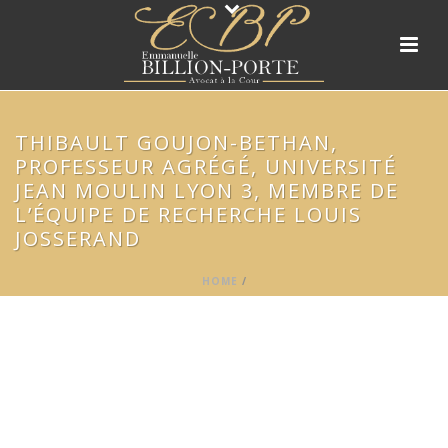
THIBAULT GOUJON-BETHAN,
PROFESSEUR AGRÉGÉ, UNIVERSITÉ
JEAN MOULIN LYON 3, MEMBRE DE
L’ÉQUIPE DE RECHERCHE LOUIS
JOSSERAND
HOME
/