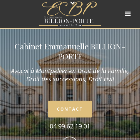
Cabinet Emmanuelle BILLION-
PORTE
Avocat à Montpellier en Droit de la Fam
ille,
Droit des successions, Droit civil
CONTACT
04 99 62 19 01