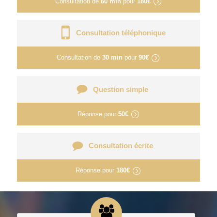
Consultation de
60 min
pour
180€
Consultation téléphonique
Consultation de
30 min
pour
90€
Question simple
Réponse pour
50€
Consultation écrite
Réponse pour
180€