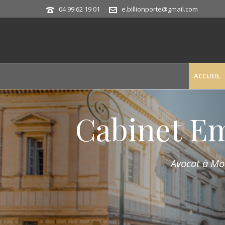
04 99 62 19 01
e.billionporte@gmail.com
ACCUEIL
Cabinet E
Avocat à Mon