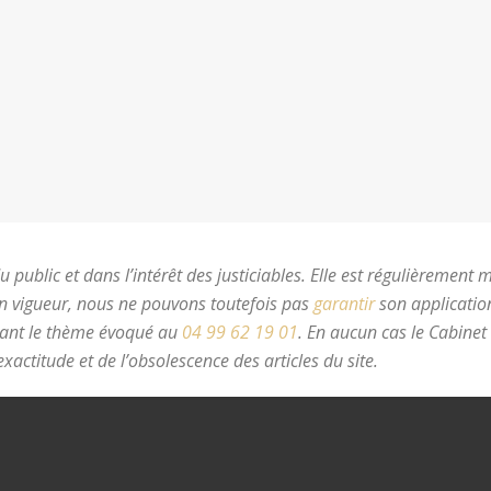
 public et dans l’intérêt des justiciables. Elle est régulièrement 
en vigueur, nous ne pouvons toutefois pas
garantir
son application
nant le thème évoqué au
04 99 62 19 01
.
En aucun cas le Cabinet
xactitude et de l’obsolescence des articles du site.
avocat divorc