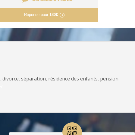
Réponse pour
180€
: divorce, séparation, résidence des enfants, pension
er