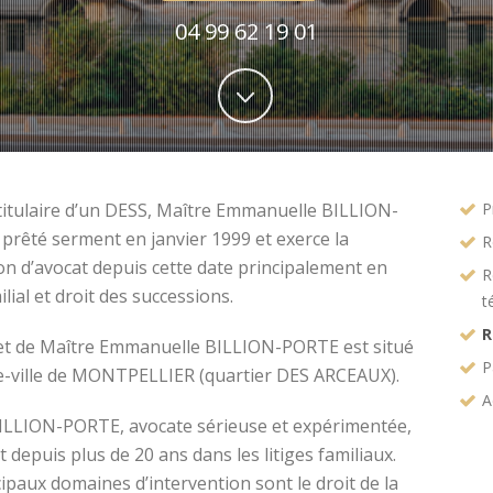
04 99 62 19 01
titulaire d’un DESS, Maître Emmanuelle BILLION-
P
prêté serment en janvier 1999 et exerce la
R
on d’avocat depuis cette date principalement en
R
ilial et droit des successions.
t
R
et de Maître Emmanuelle BILLION-PORTE est situé
P
e-ville de MONTPELLIER (quartier DES ARCEAUX).
A
ILLION-PORTE, avocate sérieuse et expérimentée,
t depuis plus de 20 ans dans les litiges familiaux.
ipaux domaines d’intervention sont le droit de la