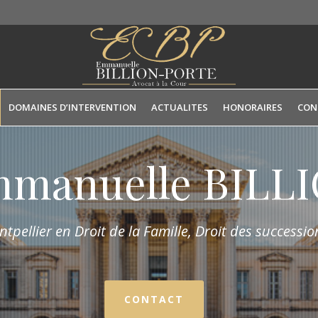
DOMAINES D’INTERVENTION
ACTUALITES
HONORAIRES
CON
mmanuelle BIL
tpellier en Droit de la Fam
ille,
Droit des succession
CONTACT