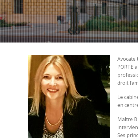
Avocate 
PORTE a 
professi
droit fam
Le cabin
en centr
Maître B
intervien
Ses princ