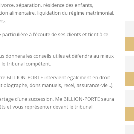
divorce, séparation, résidence des enfants,
tion alimentaire, liquidation du régime matrimonial,
ons.
avocat divorce montpellier
ticulière à l’écoute de ses clients et tient à ce
s donnera les conseils utiles et défendra au mieux
 le tribunal compétent.
ître BILLION-PORTE intervient également en droit
nt olographe, dons manuels, recel, assurance-vie…).
e partage d’une succession, Me BILLION-PORTE saura
êts et vous représenter devant le tribunal