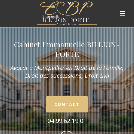
Cabinet Emmanuelle BILLION-
PORTE
Avocat à Montpellier en Droit de la Fam
ille,
Droit des successions, Droit civil
CONTACT
04 99 62 19 01