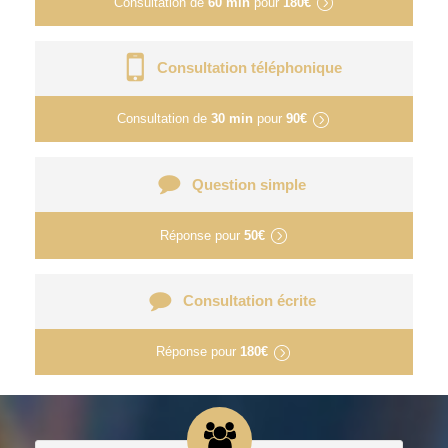
Consultation de
60 min
pour
180€
Consultation téléphonique
Consultation de
30 min
pour
90€
Question simple
Réponse pour
50€
Consultation écrite
Réponse pour
180€