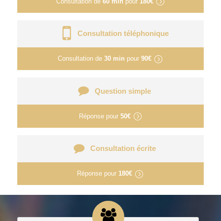
Consultation de
60 min
pour
180€
Consultation téléphonique
Consultation de
30 min
pour
90€
Question simple
Réponse pour
50€
Consultation écrite
Réponse pour
180€