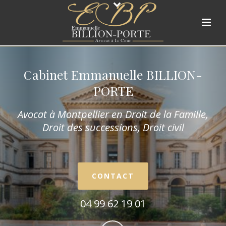
Cabinet Emmanuelle BILLION-
PORTE
Avocat à Montpellier en Droit de la Fam
ille,
Droit des successions, Droit civil
CONTACT
04 99 62 19 01