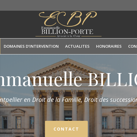
DOMAINES D’INTERVENTION
ACTUALITES
HONORAIRES
CON
mmanuelle BIL
tpellier en Droit de la Fam
ille,
Droit des succession
CONTACT