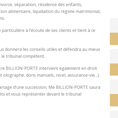
divorce, séparation, résidence des enfants,
tion alimentaire, liquidation du régime matrimonial,
ons.
avocat divorce montpellier
ticulière à l’écoute de ses clients et tient à ce
s donnera les conseils utiles et défendra au mieux
 le tribunal compétent.
ître BILLION-PORTE intervient également en droit
nt olographe, dons manuels, recel, assurance-vie…).
e partage d’une succession, Me BILLION-PORTE saura
êts et vous représenter devant le tribunal