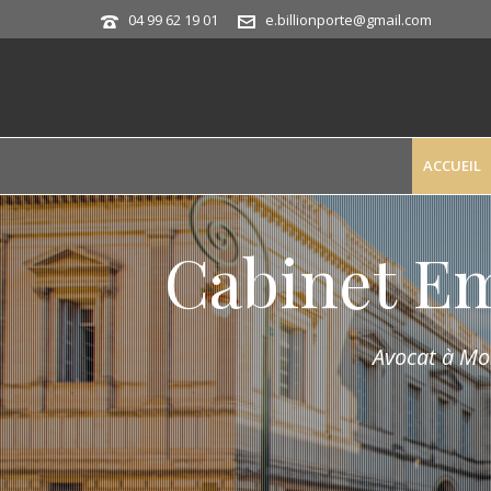
04 99 62 19 01
e.billionporte@gmail.com
ACCUEIL
Cabinet E
Avocat à Mon