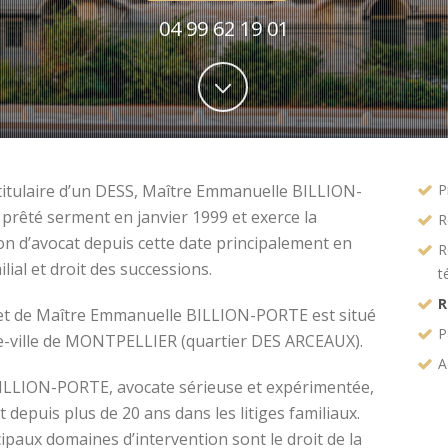
04 99 62 19 01
titulaire d’un DESS, Maître Emmanuelle BILLION-
P
prêté serment en janvier 1999 et exerce la
R
on d’avocat depuis cette date principalement en
R
ilial et droit des successions.
t
R
et de Maître Emmanuelle BILLION-PORTE est situé
P
e-ville de MONTPELLIER (quartier DES ARCEAUX).
A
ILLION-PORTE, avocate sérieuse et expérimentée,
t depuis plus de 20 ans dans les litiges familiaux.
ipaux domaines d’intervention sont le droit de la