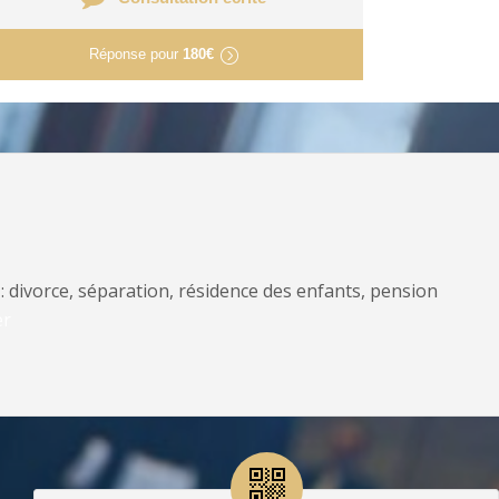
Réponse pour
180€
: divorce, séparation, résidence des enfants, pension
er