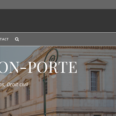
TACT
LION-PORTE
s, Droit civil