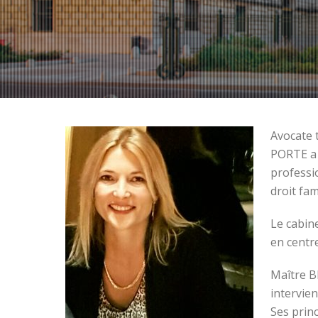
Avocate 
PORTE a 
professi
droit fam
Le cabin
en centr
Maître B
intervien
Ses princ