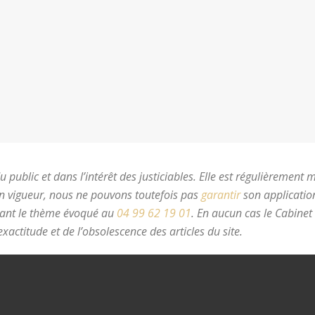
 public et dans l’intérêt des justiciables. Elle est régulièrement 
en vigueur, nous ne pouvons toutefois pas
garantir
son application
nant le thème évoqué au
04 99 62 19 01
.
En aucun cas le Cabinet
xactitude et de l’obsolescence des articles du site.
avocat divorc