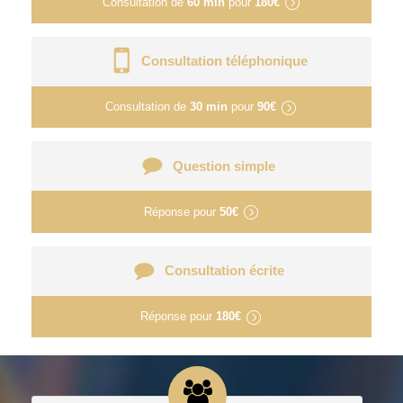
Consultation de
60 min
pour
180€
Consultation téléphonique
Consultation de
30 min
pour
90€
Question simple
Réponse pour
50€
Consultation écrite
Réponse pour
180€