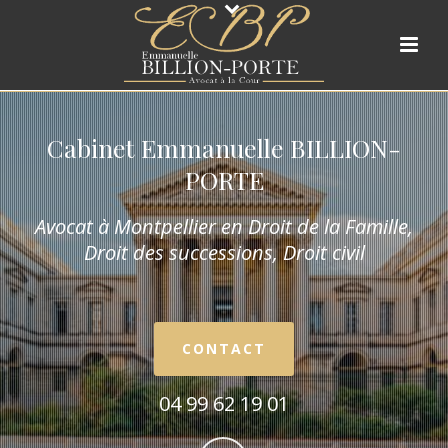
Cabinet Emmanuelle BILLION-
PORTE
Avocat à Montpellier en Droit de la Fam
ille,
Droit des successions, Droit civil
CONTACT
04 99 62 19 01