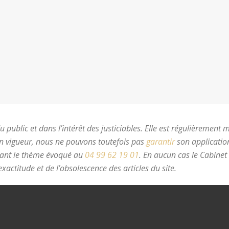
 public et dans l’intérêt des justiciables. Elle est régulièrement 
en vigueur, nous ne pouvons toutefois pas
garantir
son application
nant le thème évoqué au
04 99 62 19 01
.
En aucun cas le Cabinet
xactitude et de l’obsolescence des articles du site.
avocat divorc