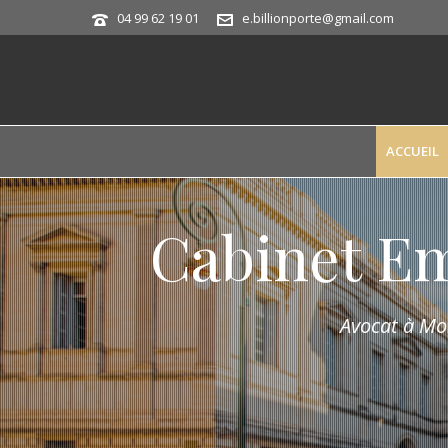
04 99 62 19 01
e.billionporte@gmail.com
ACCUEIL
Cabinet E
Avocat à Mon