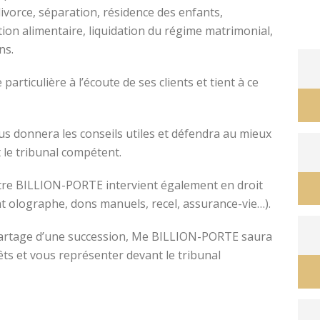
divorce, séparation, résidence des enfants,
tion alimentaire, liquidation du régime matrimonial,
ons.
avocat divorce montpellier
ticulière à l’écoute de ses clients et tient à ce
s donnera les conseils utiles et défendra au mieux
 le tribunal compétent.
ître BILLION-PORTE intervient également en droit
nt olographe, dons manuels, recel, assurance-vie…).
e partage d’une succession, Me BILLION-PORTE saura
êts et vous représenter devant le tribunal