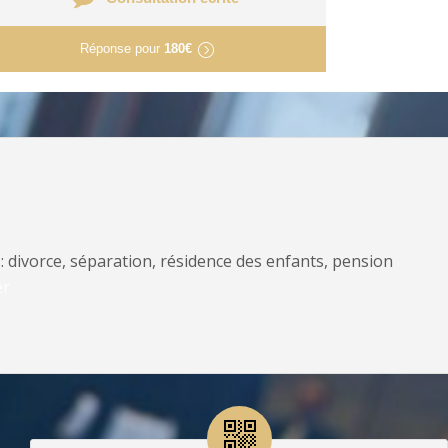
Réponse pour
180€
: divorce, séparation, résidence des enfants, pension
er