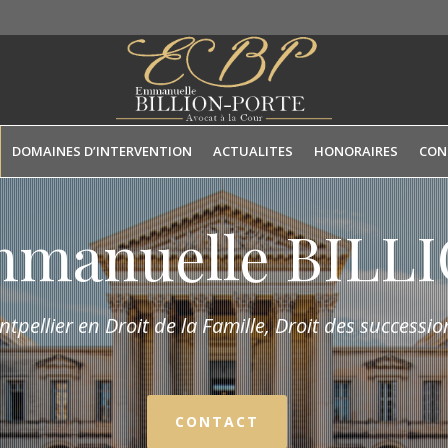
DOMAINES D’INTERVENTION
ACTUALITES
HONORAIRES
CON
mmanuelle BIL
tpellier en Droit de la Fam
ille,
Droit des succession
CONTACT