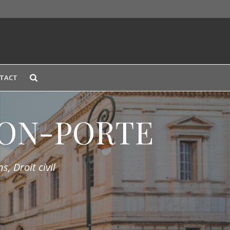
TACT
LION-PORTE
s, Droit civil