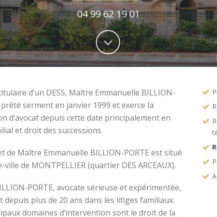
04 99 62 19 01
titulaire d’un DESS, Maître Emmanuelle BILLION-
P
prêté serment en janvier 1999 et exerce la
R
on d’avocat depuis cette date principalement en
R
ilial et droit des successions.
t
R
et de Maître Emmanuelle BILLION-PORTE est situé
P
e-ville de MONTPELLIER (quartier DES ARCEAUX).
A
ILLION-PORTE, avocate sérieuse et expérimentée,
t depuis plus de 20 ans dans les litiges familiaux.
ipaux domaines d’intervention sont le droit de la