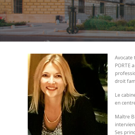
Avocate 
PORTE a 
professi
droit fam
Le cabin
en centr
Maître B
intervien
Ses princ