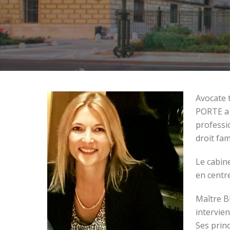
Avocate 
PORTE a 
professi
droit fam
Le cabin
en centr
Maître B
intervien
Ses princ