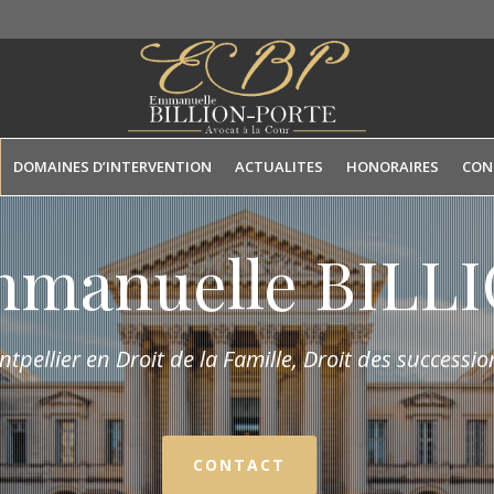
DOMAINES D’INTERVENTION
ACTUALITES
HONORAIRES
CON
mmanuelle BIL
tpellier en Droit de la Fam
ille,
Droit des succession
CONTACT