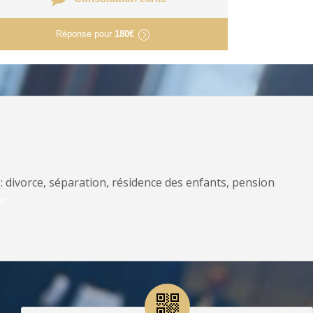
Réponse pour
180€
: divorce, séparation, résidence des enfants, pension
er