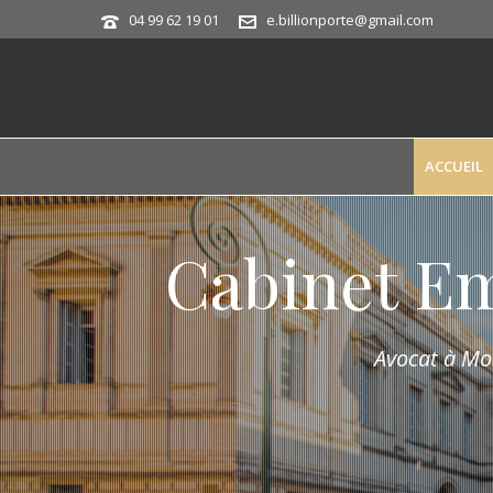
04 99 62 19 01
e.billionporte@gmail.com
ACCUEIL
Cabinet E
Avocat à Mon