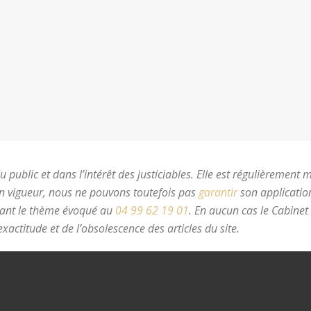
 public et dans l’intérêt des justiciables. Elle est régulièrement 
en vigueur, nous ne pouvons toutefois pas
garantir
son application
nant le thème évoqué au
04 99 62 19 01
.
En aucun cas le Cabinet
xactitude et de l’obsolescence des articles du site.
avocat divorc