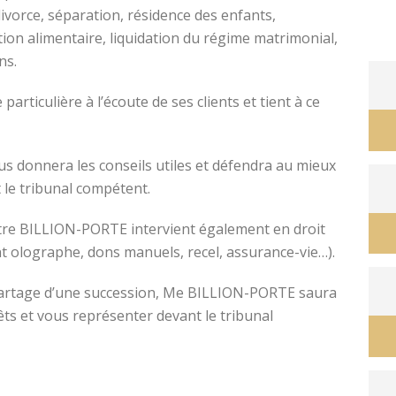
divorce, séparation, résidence des enfants,
tion alimentaire, liquidation du régime matrimonial,
ons.
avocat divorce montpellier
ticulière à l’écoute de ses clients et tient à ce
s donnera les conseils utiles et défendra au mieux
 le tribunal compétent.
ître BILLION-PORTE intervient également en droit
nt olographe, dons manuels, recel, assurance-vie…).
e partage d’une succession, Me BILLION-PORTE saura
êts et vous représenter devant le tribunal