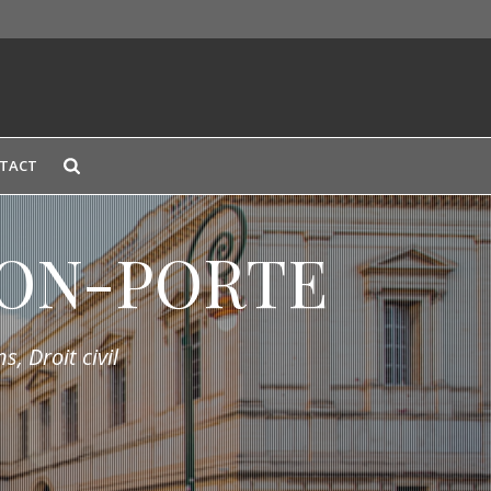
TACT
LION-PORTE
s, Droit civil