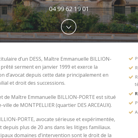
04 99 62 19 01
titulaire d’un DESS, Maître Emmanuelle BILLION-
P
prêté serment en janvier 1999 et exerce la
R
on d’avocat depuis cette date principalement en
R
ilial et droit des successions.
t
R
et de Maître Emmanuelle BILLION-PORTE est situé
P
e-ville de MONTPELLIER (quartier DES ARCEAUX).
A
ILLION-PORTE, avocate sérieuse et expérimentée,
t depuis plus de 20 ans dans les litiges familiaux.
ipaux domaines d’intervention sont le droit de la