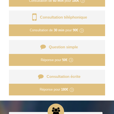
Consultation de
60 min
pour
180€
Consultation téléphonique
Consultation de
30 min
pour
90€
Question simple
Réponse pour
50€
Consultation écrite
Réponse pour
180€