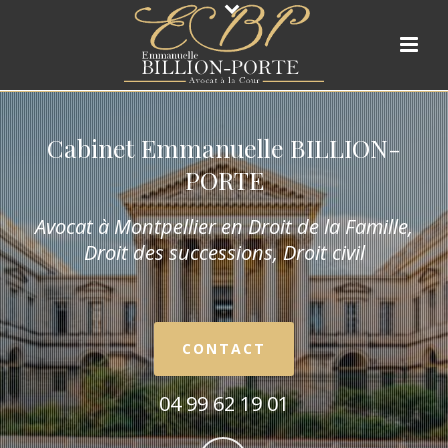
Cabinet Emmanuelle BILLION-
PORTE
Avocat à Montpellier en Droit de la Fam
ille,
Droit des successions, Droit civil
CONTACT
04 99 62 19 01