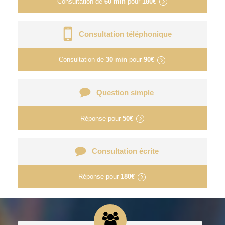
Consultation de
60 min
pour
180€
Consultation téléphonique
Consultation de
30 min
pour
90€
Question simple
Réponse pour
50€
Consultation écrite
Réponse pour
180€