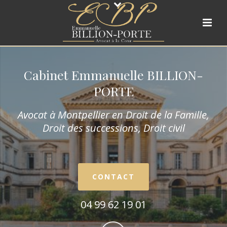
Cabinet Emmanuelle BILLION-
PORTE
Avocat à Montpellier en Droit de la Fam
ille,
Droit des successions, Droit civil
CONTACT
04 99 62 19 01