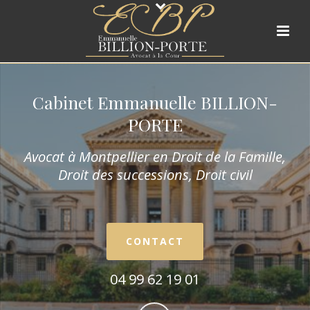
Cabinet Emmanuelle BILLION-
PORTE
Avocat à Montpellier en Droit de la Fam
ille,
Droit des successions, Droit civil
CONTACT
04 99 62 19 01