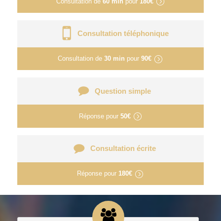
Consultation de
60 min
pour
180€
Consultation téléphonique
Consultation de
30 min
pour
90€
Question simple
Réponse pour
50€
Consultation écrite
Réponse pour
180€