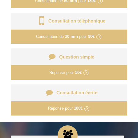
Consultation de
60 min
pour
180€
Consultation téléphonique
Consultation de
30 min
pour
90€
Question simple
Réponse pour
50€
Consultation écrite
Réponse pour
180€