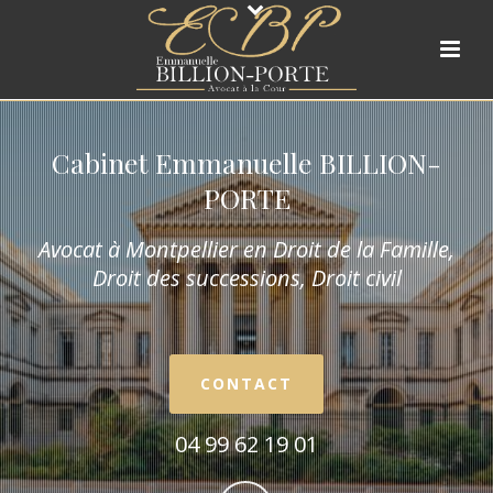
Cabinet Emmanuelle BILLION-
PORTE
Avocat à Montpellier en Droit de la Fam
ille,
Droit des successions, Droit civil
CONTACT
04 99 62 19 01