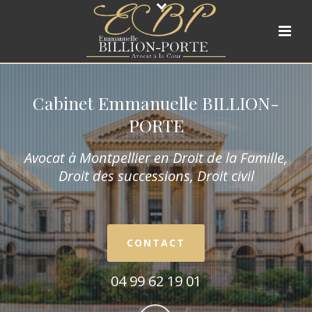
Cabinet Emmanuelle BILLION-
PORTE
Avocat à Montpellier en Droit de la Fam
ille,
Droit des successions, Droit civil
CONTACT
04 99 62 19 01