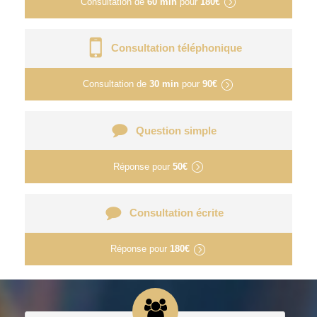
Consultation de
60 min
pour
180€
Consultation téléphonique
Consultation de
30 min
pour
90€
Question simple
Réponse pour
50€
Consultation écrite
Réponse pour
180€