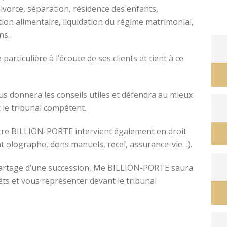
divorce, séparation, résidence des enfants,
tion alimentaire, liquidation du régime matrimonial,
ons.
avocat divorce montpellier
ticulière à l’écoute de ses clients et tient à ce
s donnera les conseils utiles et défendra au mieux
 le tribunal compétent.
ître BILLION-PORTE intervient également en droit
nt olographe, dons manuels, recel, assurance-vie…).
e partage d’une succession, Me BILLION-PORTE saura
êts et vous représenter devant le tribunal