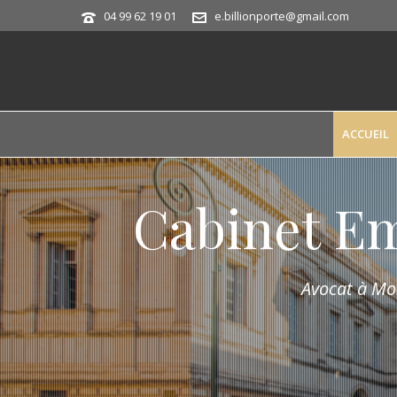
04 99 62 19 01
e.billionporte@gmail.com
ACCUEIL
Cabinet E
Avocat à Mon