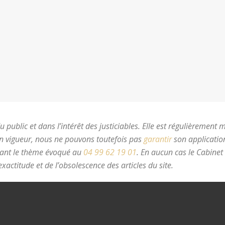
 public et dans l’intérêt des justiciables. Elle est régulièrement 
en vigueur, nous ne pouvons toutefois pas
garantir
son application
nant le thème évoqué au
04 99 62 19 01
.
En aucun cas le Cabinet
xactitude et de l’obsolescence des articles du site.
avocat divorc