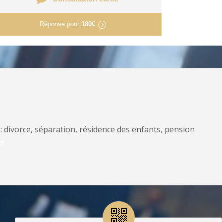
Réponse pour
180€
: divorce, séparation, résidence des enfants, pension
er