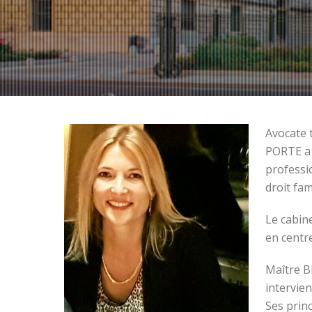
Avocate 
PORTE a 
professi
droit fam
Le cabin
en centr
Maître B
intervien
Ses princ