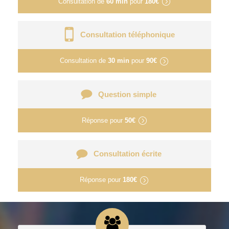
Consultation de
60 min
pour
180€
Consultation téléphonique
Consultation de
30 min
pour
90€
Question simple
Réponse pour
50€
Consultation écrite
Réponse pour
180€