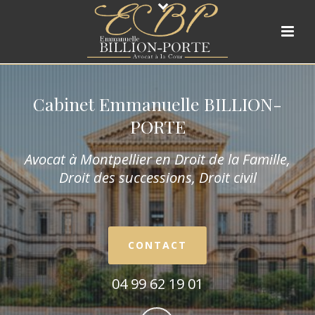
Cabinet Emmanuelle BILLION-
PORTE
Avocat à Montpellier en Droit de la Fam
ille,
Droit des successions, Droit civil
CONTACT
04 99 62 19 01