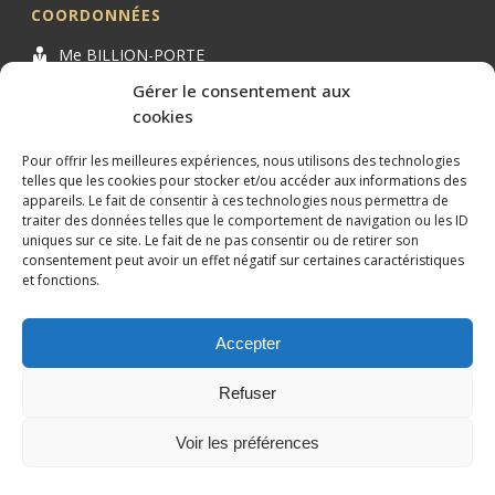
COORDONNÉES
Me BILLION-PORTE
Cabinet BILLION-PORTE
Gérer le consentement aux
cookies
1 Avenue de la Gaillarde
34000 MONTPELLIER
Pour offrir les meilleures expériences, nous utilisons des technologies
04 99 62 19 01
telles que les cookies pour stocker et/ou accéder aux informations des
appareils. Le fait de consentir à ces technologies nous permettra de
09 82 63 51 79
traiter des données telles que le comportement de navigation ou les ID
uniques sur ce site. Le fait de ne pas consentir ou de retirer son
consentement peut avoir un effet négatif sur certaines caractéristiques
et fonctions.
Accepter
Conception et référencement réalisés par
XtremWebSite
Site
internet sans engagement.
Refuser
Mentions légales
Plan du site
Voir les préférences