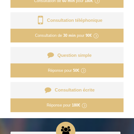
Consultation de
60 min
pour
180€
Consultation téléphonique
Consultation de
30 min
pour
90€
Question simple
Réponse pour
50€
Consultation écrite
Réponse pour
180€