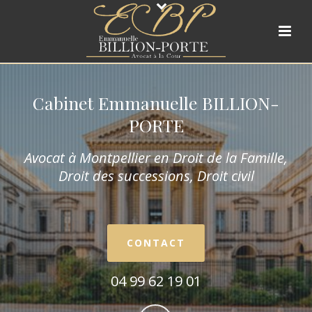
Cabinet Emmanuelle BILLION-
PORTE
Avocat à Montpellier en Droit de la Fam
ille,
Droit des successions, Droit civil
CONTACT
04 99 62 19 01