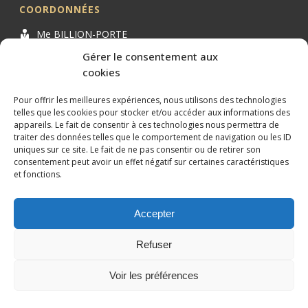
COORDONNÉES
Me BILLION-PORTE
Cabinet BILLION-PORTE
Gérer le consentement aux
cookies
1 Avenue de la Gaillarde
34000 MONTPELLIER
Pour offrir les meilleures expériences, nous utilisons des technologies
04 99 62 19 01
telles que les cookies pour stocker et/ou accéder aux informations des
appareils. Le fait de consentir à ces technologies nous permettra de
09 82 63 51 79
traiter des données telles que le comportement de navigation ou les ID
uniques sur ce site. Le fait de ne pas consentir ou de retirer son
consentement peut avoir un effet négatif sur certaines caractéristiques
et fonctions.
Accepter
Conception et référencement réalisés par
XtremWebSite
Site
internet sans engagement.
Refuser
Mentions légales
Plan du site
Voir les préférences